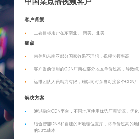
中国某点播视频客户
客户背景
•
主要目标用户在东南亚、 南美、北美
痛点
•
南美和东南亚部分国家效果不理想，视频卡顿率高
•
客户当前使用的CDN厂商在部分地区单价过高，导致综
•
运维团队人员精力有限，难以同时亲自对接多个CDN
解决方案
•
通过融合CDN平台，不同地区使用优势厂商资源，优
•
结合智能DNS和自建的IP地理位置库，将单价过高的
的30%成本